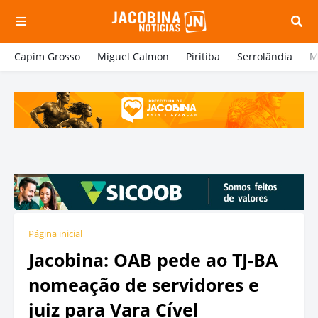
Capim Grosso
Miguel Calmon
Piritiba
Serrolândia
M
Página inicial
Jacobina: OAB pede ao TJ-BA
nomeação de servidores e
juiz para Vara Cível