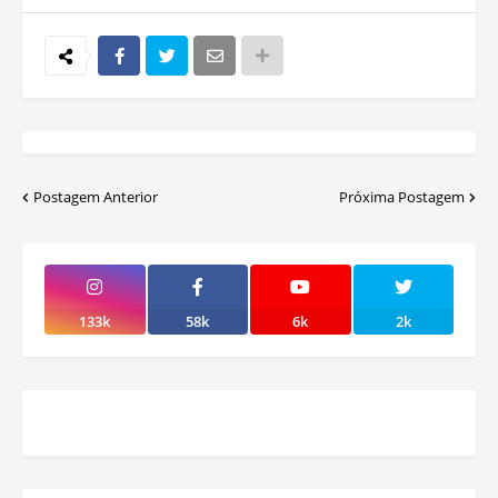
Postagem Anterior
Próxima Postagem
133k
58k
6k
2k