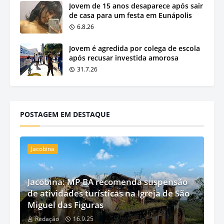
Jovem de 15 anos desaparece após sair
de casa para um festa em Eunápolis
6.8.26
Jovem é agredida por colega de escola
após recusar investida amorosa
31.7.26
POSTAGEM EM DESTAQUE
Jacobina
Jacobina: MP-BA recomenda suspensão
de atividades turísticas na Igreja de São
Miguel das Figuras
Redação
16.9.25