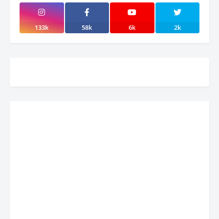
133k
58k
6k
2k