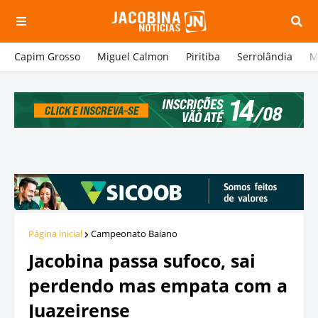
Capim Grosso
Miguel Calmon
Piritiba
Serrolândia
M
Página inicial
Campeonato Baiano
Jacobina passa sufoco, sai
perdendo mas empata com a
Juazeirense