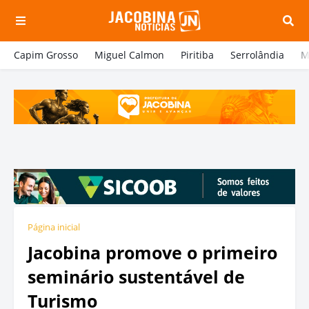
Capim Grosso
Miguel Calmon
Piritiba
Serrolândia
M
Página inicial
Jacobina promove o primeiro
seminário sustentável de
Turismo