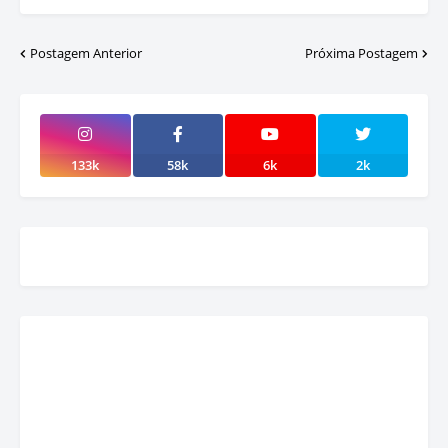
Postagem Anterior
Próxima Postagem
133k
58k
6k
2k