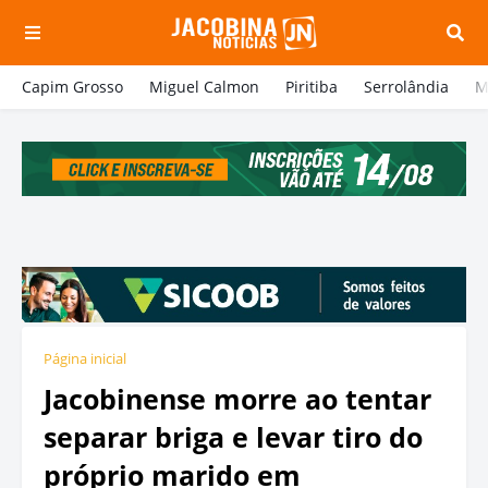
Capim Grosso
Miguel Calmon
Piritiba
Serrolândia
M
Página inicial
Jacobinense morre ao tentar
separar briga e levar tiro do
próprio marido em