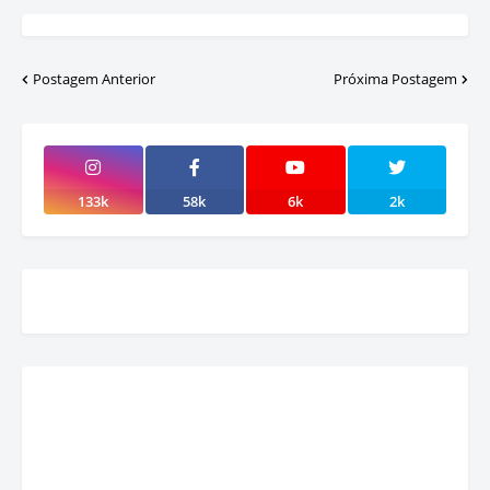
Postagem Anterior
Próxima Postagem
133k
58k
6k
2k