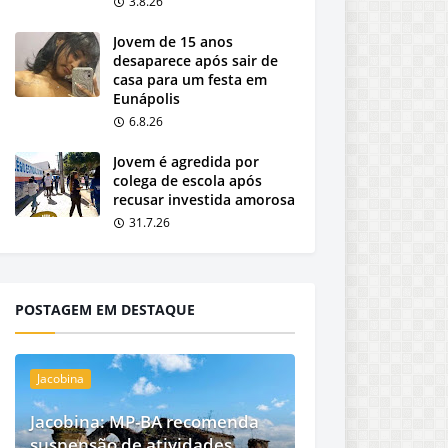
3.8.26
Jovem de 15 anos
desaparece após sair de
casa para um festa em
Eunápolis
6.8.26
Jovem é agredida por
colega de escola após
recusar investida amorosa
31.7.26
POSTAGEM EM DESTAQUE
Jacobina
Jacobina: MP-BA recomenda
suspensão de atividades