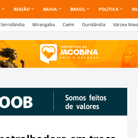
A
REGIÃO
BAHIA
BRASIL
POLÍTICA
M
Serrolândia
Mirangaba
Caém
Ourolândia
Várzea Nov