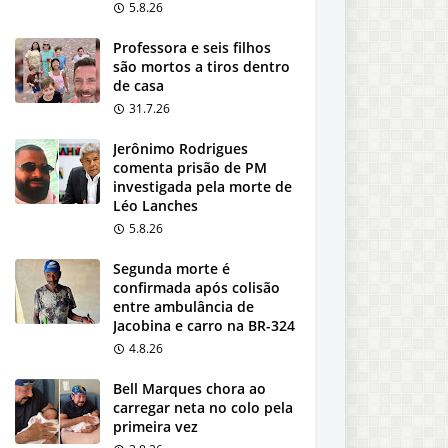
5.8.26
Professora e seis filhos
são mortos a tiros dentro
de casa
31.7.26
Jerônimo Rodrigues
comenta prisão de PM
investigada pela morte de
Léo Lanches
5.8.26
Segunda morte é
confirmada após colisão
entre ambulância de
Jacobina e carro na BR-324
4.8.26
Bell Marques chora ao
carregar neta no colo pela
primeira vez