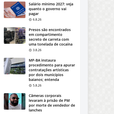
Salário mínimo 2027: veja
quanto o governo vai
pagar
6.8.26
Presos são encontrados
em compartimento
secreto de carreta com
uma tonelada de cocaína
3.8.26
MP-BA instaura
procedimento para apurar
contratações artísticas
por dois municípios
baianos; entenda
5.8.26
Câmeras corporais
levaram à prisão de PM
por morte de vendedor de
lanches