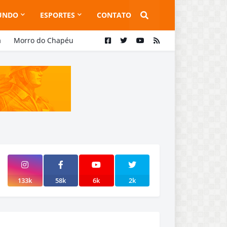
UNDO
ESPORTES
CONTATO
a
Morro do Chapéu
133k
58k
6k
2k