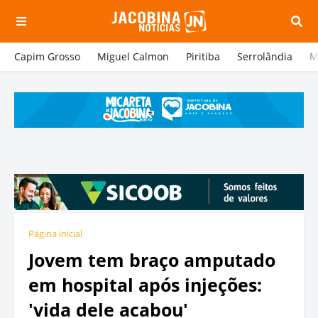
Capim Grosso
Miguel Calmon
Piritiba
Serrolândia
M
Página inicial
Jovem tem braço amputado
em hospital após injeções:
'vida dele acabou'