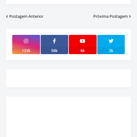
Postagem Anterior
Próxima Postagem
133k
58k
6k
2k