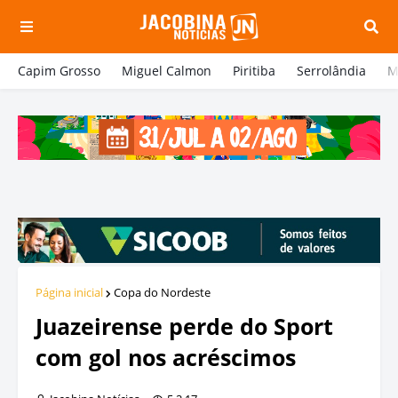
Capim Grosso
Miguel Calmon
Piritiba
Serrolândia
M
Página inicial
Copa do Nordeste
Juazeirense perde do Sport
com gol nos acréscimos