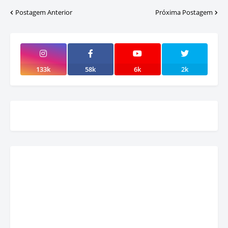
Postagem Anterior
Próxima Postagem
133k
58k
6k
2k