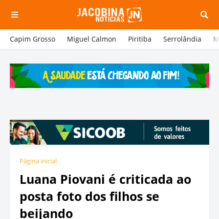
Capim Grosso
Miguel Calmon
Piritiba
Serrolândia
M
Página inicial
Luana Piovani é criticada ao
posta foto dos filhos se
beijando