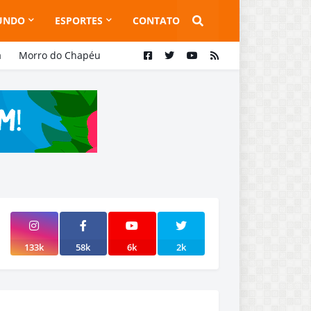
UNDO
ESPORTES
CONTATO
a
Morro do Chapéu
133k
58k
6k
2k