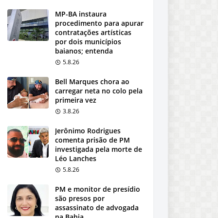
MP-BA instaura
procedimento para apurar
contratações artísticas
por dois municípios
baianos; entenda
5.8.26
Bell Marques chora ao
carregar neta no colo pela
primeira vez
3.8.26
Jerônimo Rodrigues
comenta prisão de PM
investigada pela morte de
Léo Lanches
5.8.26
PM e monitor de presídio
são presos por
assassinato de advogada
na Bahia