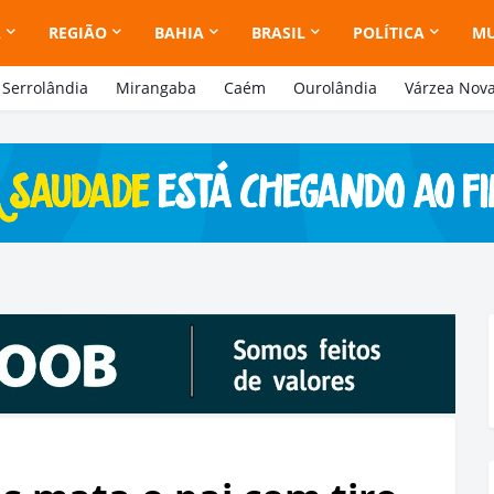
A
REGIÃO
BAHIA
BRASIL
POLÍTICA
M
Serrolândia
Mirangaba
Caém
Ourolândia
Várzea Nov