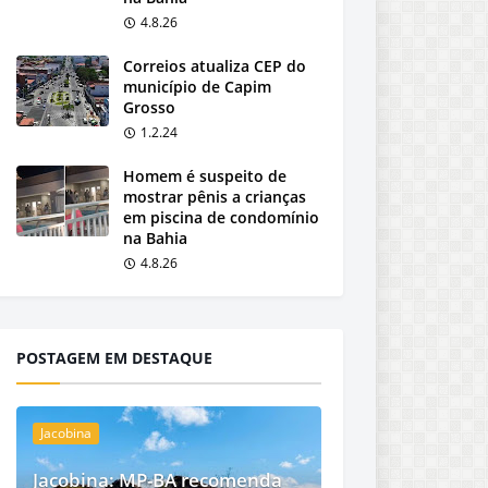
4.8.26
Correios atualiza CEP do
município de Capim
Grosso
1.2.24
Homem é suspeito de
mostrar pênis a crianças
em piscina de condomínio
na Bahia
4.8.26
POSTAGEM EM DESTAQUE
Jacobina
Jacobina: MP-BA recomenda