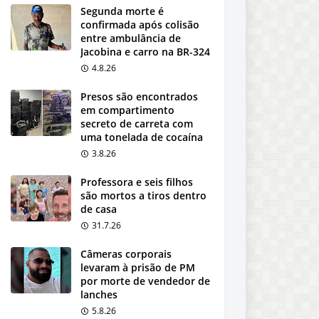
Segunda morte é
confirmada após colisão
entre ambulância de
Jacobina e carro na BR-324
4.8.26
Presos são encontrados
em compartimento
secreto de carreta com
uma tonelada de cocaína
3.8.26
Professora e seis filhos
são mortos a tiros dentro
de casa
31.7.26
Câmeras corporais
levaram à prisão de PM
por morte de vendedor de
lanches
5.8.26