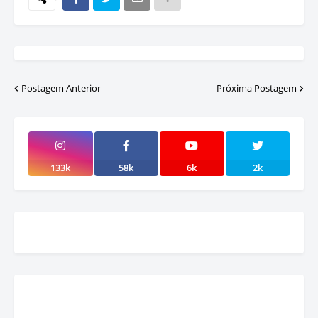
Postagem Anterior
Próxima Postagem
133k
58k
6k
2k