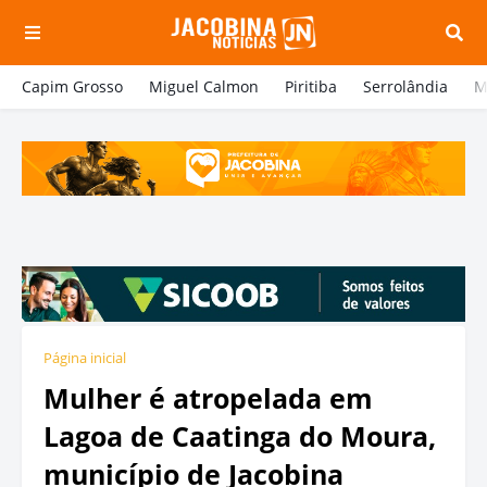
Capim Grosso
Miguel Calmon
Piritiba
Serrolândia
M
Página inicial
Mulher é atropelada em
Lagoa de Caatinga do Moura,
município de Jacobina