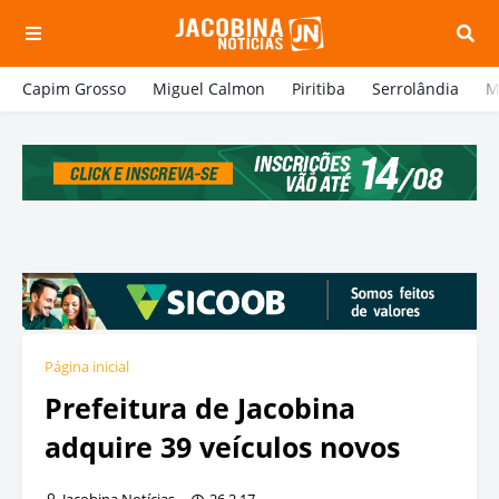
Capim Grosso
Miguel Calmon
Piritiba
Serrolândia
M
Página inicial
Prefeitura de Jacobina
adquire 39 veículos novos
Jacobina Notícias
26.2.17