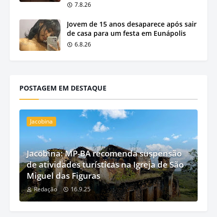
7.8.26
Jovem de 15 anos desaparece após sair
de casa para um festa em Eunápolis
6.8.26
POSTAGEM EM DESTAQUE
Jacobina
Jacobina: MP-BA recomenda suspensão
de atividades turísticas na Igreja de São
Miguel das Figuras
Redação
16.9.25