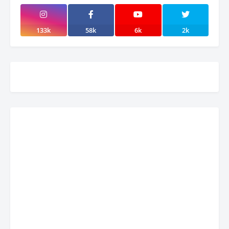
133k
58k
6k
2k