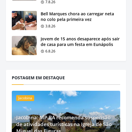
7.8.26
Bell Marques chora ao carregar neta
no colo pela primeira vez
3.8.26
Jovem de 15 anos desaparece após sair
de casa para um festa em Eunápolis
6.8.26
POSTAGEM EM DESTAQUE
Jacobina
Jacobina: MP-BA recomenda suspensão
de atividades turísticas na Igreja de São
Miguel das Figuras