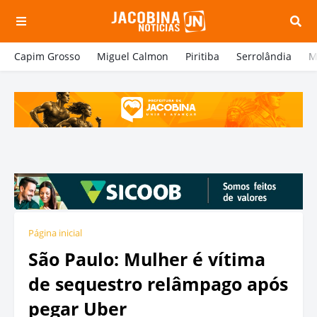
Capim Grosso
Miguel Calmon
Piritiba
Serrolândia
M
Página inicial
São Paulo: Mulher é vítima
de sequestro relâmpago após
pegar Uber