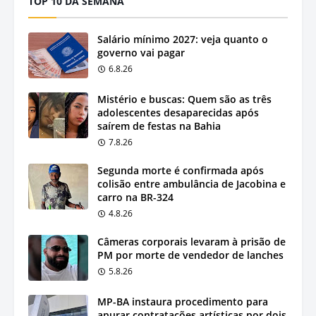
TOP 10 DA SEMANA
Salário mínimo 2027: veja quanto o
governo vai pagar
6.8.26
Mistério e buscas: Quem são as três
adolescentes desaparecidas após
saírem de festas na Bahia
7.8.26
Segunda morte é confirmada após
colisão entre ambulância de Jacobina e
carro na BR-324
4.8.26
Câmeras corporais levaram à prisão de
PM por morte de vendedor de lanches
5.8.26
MP-BA instaura procedimento para
apurar contratações artísticas por dois