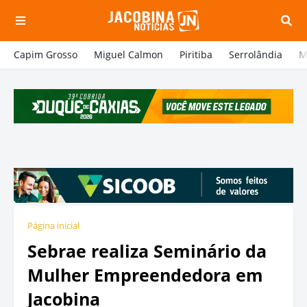
Capim Grosso
Miguel Calmon
Piritiba
Serrolândia
M
Página inicial
Sebrae realiza Seminário da
Mulher Empreendedora em
Jacobina