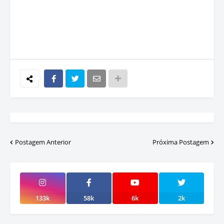
Postagem Anterior
Próxima Postagem
133k
58k
6k
2k