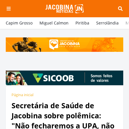
Capim Grosso
Miguel Calmon
Piritiba
Serrolândia
M
Página inicial
Secretária de Saúde de
Jacobina sobre polêmica:
"Não fecharemos a UPA, não