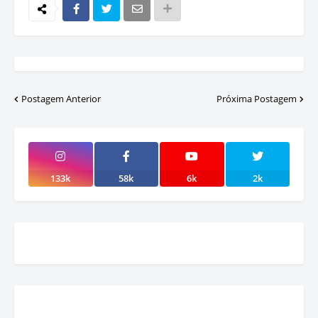
Postagem Anterior
Próxima Postagem
133k
58k
6k
2k