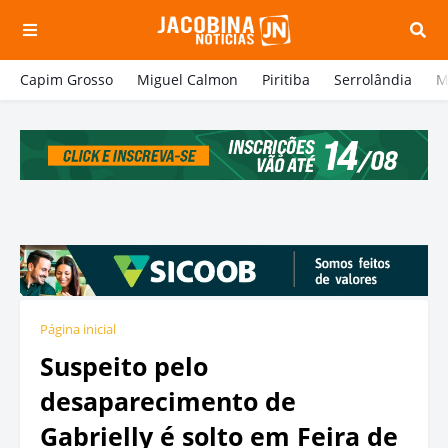
Capim Grosso
Miguel Calmon
Piritiba
Serrolândia
M
Página inicial
Suspeito pelo
desaparecimento de
Gabrielly é solto em Feira de