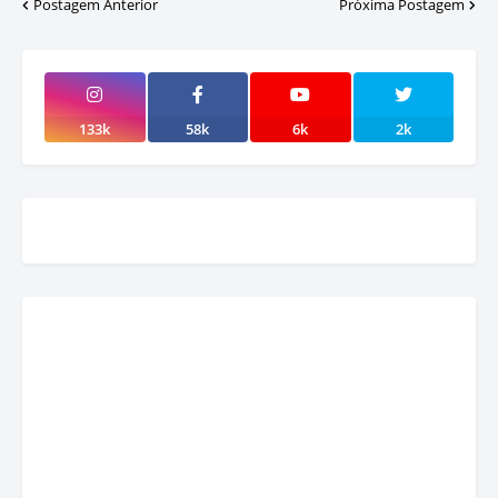
Postagem Anterior
Próxima Postagem
133k
58k
6k
2k