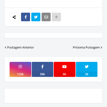
Postagem Anterior
Próxima Postagem
133k
58k
6k
2k