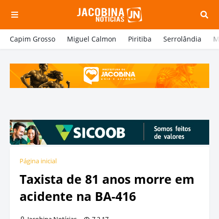
Capim Grosso
Miguel Calmon
Piritiba
Serrolândia
M
Página inicial
Taxista de 81 anos morre em
acidente na BA-416
Jacobina Notícias
7.2.17