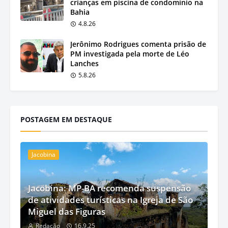
crianças em piscina de condomínio na
Bahia
4.8.26
Jerônimo Rodrigues comenta prisão de
PM investigada pela morte de Léo
Lanches
5.8.26
POSTAGEM EM DESTAQUE
Jacobina
Jacobina: MP-BA recomenda suspensão
de atividades turísticas na Igreja de São
Miguel das Figuras
Redação
16.9.25