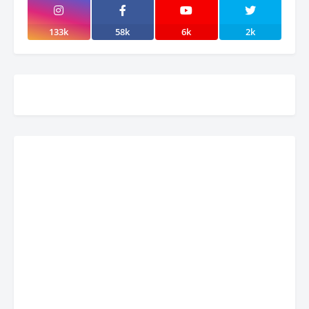
133k
58k
6k
2k