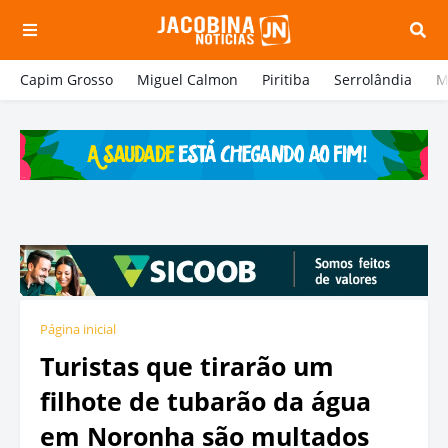
Capim Grosso
Miguel Calmon
Piritiba
Serrolândia
M
Página inicial
Turistas que tirarão um
filhote de tubarão da água
em Noronha são multados