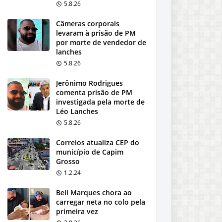
5.8.26
Câmeras corporais
levaram à prisão de PM
por morte de vendedor de
lanches
5.8.26
Jerônimo Rodrigues
comenta prisão de PM
investigada pela morte de
Léo Lanches
5.8.26
Correios atualiza CEP do
município de Capim
Grosso
1.2.24
Bell Marques chora ao
carregar neta no colo pela
primeira vez