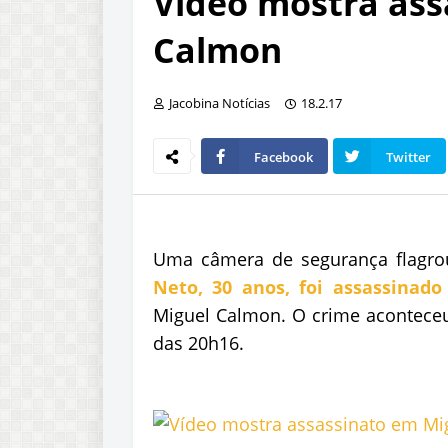
Vídeo mostra ass
Calmon
Jacobina Notícias
18.2.17
Facebook
Twitter
Uma câmera de segurança flag
Neto, 30 anos, foi assassinado
Miguel Calmon. O crime aconteceu n
das 20h16.