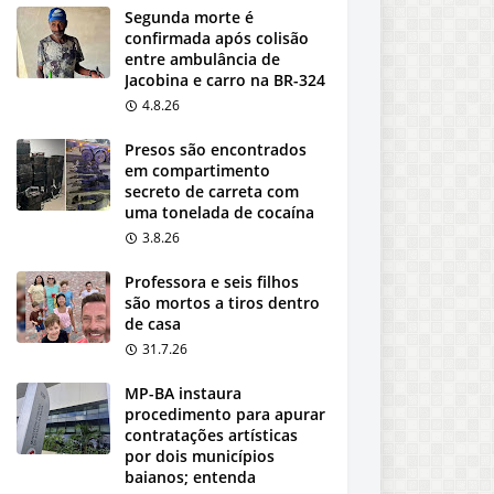
Segunda morte é
confirmada após colisão
entre ambulância de
Jacobina e carro na BR-324
4.8.26
Presos são encontrados
em compartimento
secreto de carreta com
uma tonelada de cocaína
3.8.26
Professora e seis filhos
são mortos a tiros dentro
de casa
31.7.26
MP-BA instaura
procedimento para apurar
contratações artísticas
por dois municípios
baianos; entenda