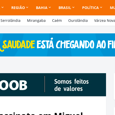
A
REGIÃO
BAHIA
BRASIL
POLÍTICA
M
Serrolândia
Mirangaba
Caém
Ourolândia
Várzea Nov