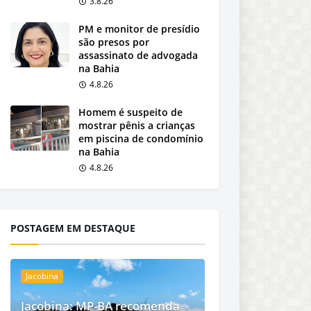
3.8.26
PM e monitor de presídio
são presos por
assassinato de advogada
na Bahia
4.8.26
Homem é suspeito de
mostrar pênis a crianças
em piscina de condomínio
na Bahia
4.8.26
POSTAGEM EM DESTAQUE
Jacobina
Jacobina: MP-BA recomenda