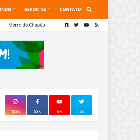
UNDO
ESPORTES
CONTATO
a
Morro do Chapéu
133k
58k
6k
2k