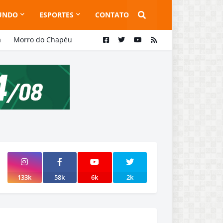
UNDO
ESPORTES
CONTATO
a
Morro do Chapéu
133k
58k
6k
2k