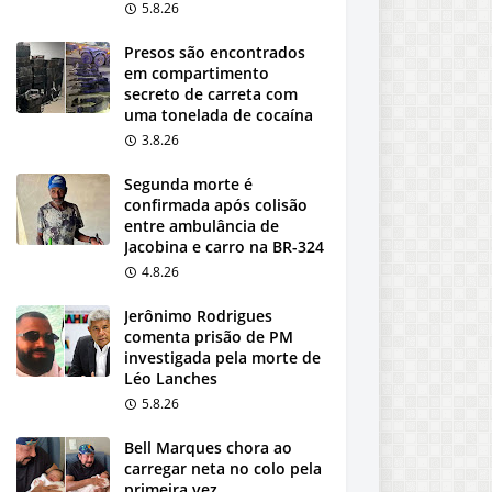
5.8.26
Presos são encontrados
em compartimento
secreto de carreta com
uma tonelada de cocaína
3.8.26
Segunda morte é
confirmada após colisão
entre ambulância de
Jacobina e carro na BR-324
4.8.26
Jerônimo Rodrigues
comenta prisão de PM
investigada pela morte de
Léo Lanches
5.8.26
Bell Marques chora ao
carregar neta no colo pela
primeira vez