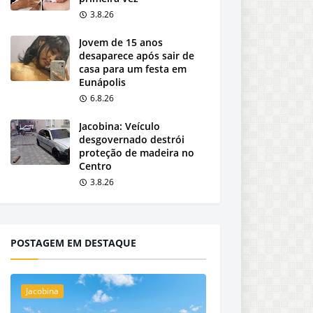
3.8.26
Jovem de 15 anos
desaparece após sair de
casa para um festa em
Eunápolis
6.8.26
Jacobina: Veículo
desgovernado destrói
proteção de madeira no
Centro
3.8.26
POSTAGEM EM DESTAQUE
Jacobina