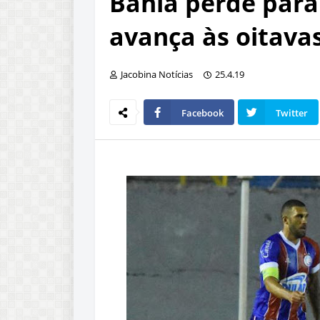
Bahia perde para
avança às oitavas
Jacobina Notícias
25.4.19
Facebook
Twitter