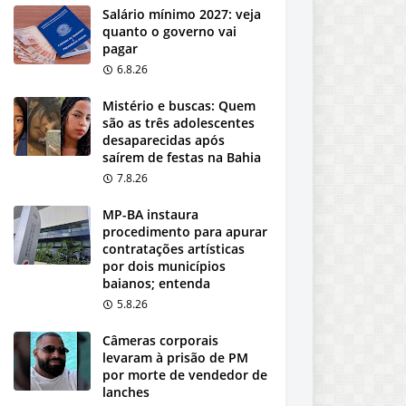
Salário mínimo 2027: veja
quanto o governo vai
pagar
6.8.26
Mistério e buscas: Quem
são as três adolescentes
desaparecidas após
saírem de festas na Bahia
7.8.26
MP-BA instaura
procedimento para apurar
contratações artísticas
por dois municípios
baianos; entenda
5.8.26
Câmeras corporais
levaram à prisão de PM
por morte de vendedor de
lanches