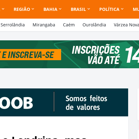
A
REGIÃO
BAHIA
BRASIL
POLÍTICA
M
Serrolândia
Mirangaba
Caém
Ourolândia
Várzea Nov