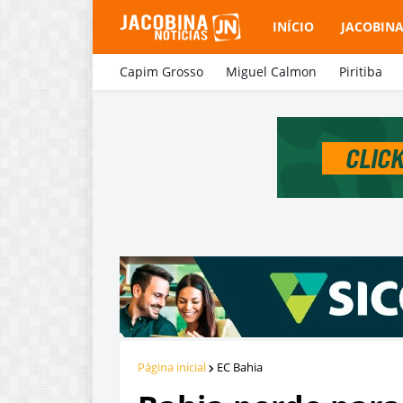
INÍCIO
JACOBIN
Capim Grosso
Miguel Calmon
Piritiba
Página inicial
EC Bahia