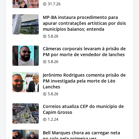
31.7.26
MP-BA instaura procedimento para
apurar contratações artísticas por dois
municípios baianos; entenda
5.8.26
Câmeras corporais levaram à prisão de
PM por morte de vendedor de lanches
5.8.26
Jerônimo Rodrigues comenta prisão de
PM investigada pela morte de Léo
Lanches
5.8.26
Correios atualiza CEP do município de
Capim Grosso
1.2.24
Bell Marques chora ao carregar neta
no colo pela primeira vez