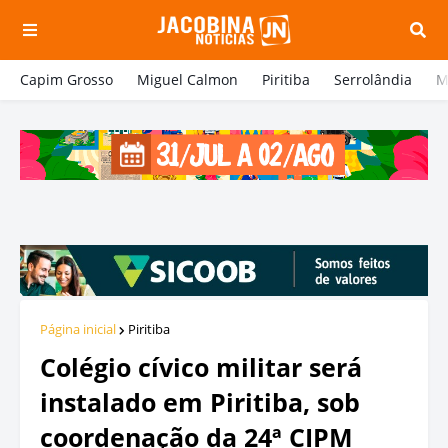
Capim Grosso
Miguel Calmon
Piritiba
Serrolândia
M
Página inicial
Piritiba
Colégio cívico militar será
instalado em Piritiba, sob
coordenação da 24ª CIPM