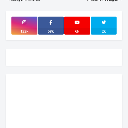
133k
58k
6k
2k