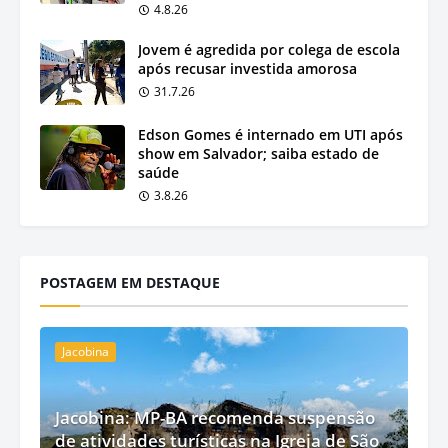
4.8.26
Jovem é agredida por colega de escola
após recusar investida amorosa
31.7.26
Edson Gomes é internado em UTI após
show em Salvador; saiba estado de
saúde
3.8.26
POSTAGEM EM DESTAQUE
Jacobina
Jacobina: MP-BA recomenda suspensão
de atividades turísticas na Igreja de São