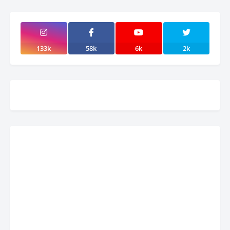
133k
58k
6k
2k