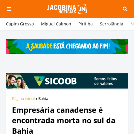
Capim Grosso
Miguel Calmon
Piritiba
Serrolândia
M
Página inicial
Bahia
Empresária canadense é
encontrada morta no sul da
Bahia