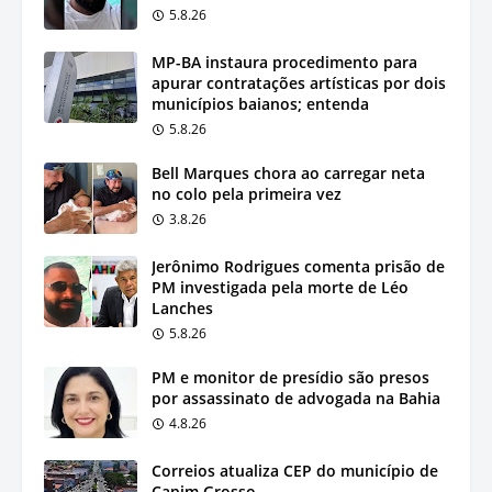
5.8.26
MP-BA instaura procedimento para
apurar contratações artísticas por dois
municípios baianos; entenda
5.8.26
Bell Marques chora ao carregar neta
no colo pela primeira vez
3.8.26
Jerônimo Rodrigues comenta prisão de
PM investigada pela morte de Léo
Lanches
5.8.26
PM e monitor de presídio são presos
por assassinato de advogada na Bahia
4.8.26
Correios atualiza CEP do município de
Capim Grosso