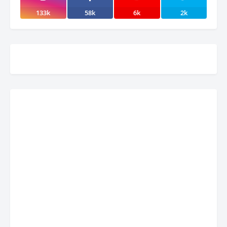
133k
58k
6k
2k