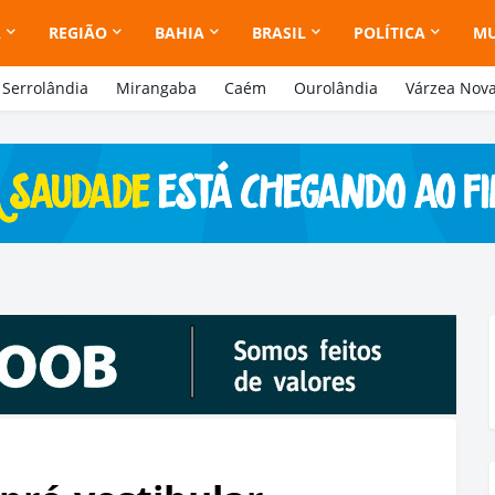
A
REGIÃO
BAHIA
BRASIL
POLÍTICA
M
Serrolândia
Mirangaba
Caém
Ourolândia
Várzea Nov