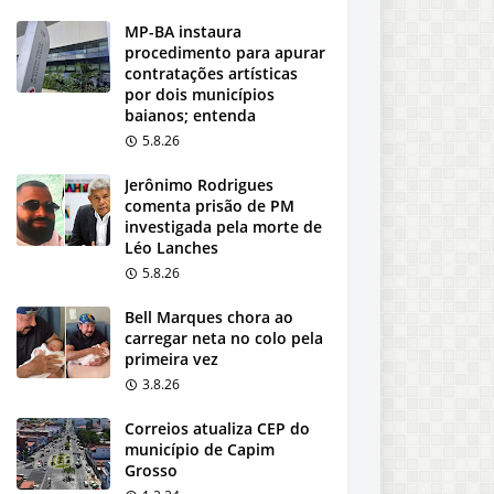
MP-BA instaura
procedimento para apurar
contratações artísticas
por dois municípios
baianos; entenda
5.8.26
Jerônimo Rodrigues
comenta prisão de PM
investigada pela morte de
Léo Lanches
5.8.26
Bell Marques chora ao
carregar neta no colo pela
primeira vez
3.8.26
Correios atualiza CEP do
município de Capim
Grosso