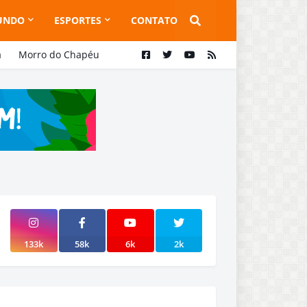
UNDO
ESPORTES
CONTATO
a
Morro do Chapéu
133k
58k
6k
2k