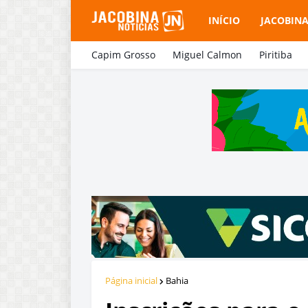
INÍCIO
JACOBIN
Capim Grosso
Miguel Calmon
Piritiba
Página inicial
Bahia