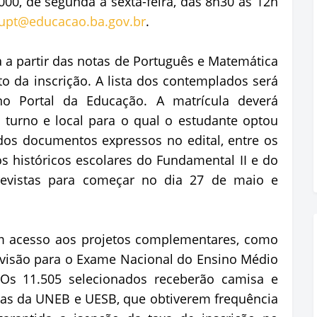
000, de segunda a sexta-feira, das 8h30 às 12h
upt@educacao.ba.gov.br
.
a a partir das notas de Português e Matemática
o da inscrição. A lista dos contemplados será
o Portal da Educação. A matrícula deverá
 turno e local para o qual o estudante optou
dos documentos expressos no edital, entre os
 históricos escolares do Fundamental II e do
revistas para começar no dia 27 de maio e
êm acesso aos projetos complementares, como
revisão para o Exame Nacional do Ensino Médio
 Os 11.505 selecionados receberão camisa e
stas da UNEB e UESB, que obtiverem frequência