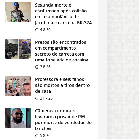
Segunda morte é
confirmada após colisão
entre ambulância de
Jacobina e carro na BR-324
4.8.26
Presos são encontrados
em compartimento
secreto de carreta com
uma tonelada de cocaína
3.8.26
Professora e seis filhos
são mortos a tiros dentro
de casa
31.7.26
Câmeras corporais
levaram à prisão de PM
por morte de vendedor de
lanches
5.8.26