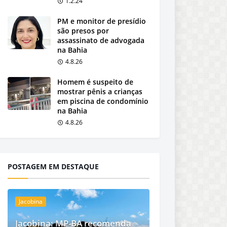
1.2.24
PM e monitor de presídio
são presos por
assassinato de advogada
na Bahia
4.8.26
Homem é suspeito de
mostrar pênis a crianças
em piscina de condomínio
na Bahia
4.8.26
POSTAGEM EM DESTAQUE
Jacobina
Jacobina: MP-BA recomenda