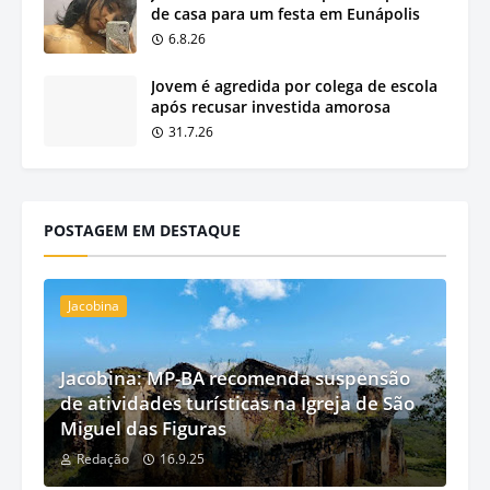
de casa para um festa em Eunápolis
6.8.26
Jovem é agredida por colega de escola
após recusar investida amorosa
31.7.26
POSTAGEM EM DESTAQUE
Jacobina
Jacobina: MP-BA recomenda suspensão
de atividades turísticas na Igreja de São
Miguel das Figuras
Redação
16.9.25