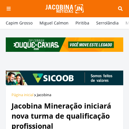
Capim Grosso
Miguel Calmon
Piritiba
Serrolândia
M
Página inicial
Jacobina
Jacobina Mineração iniciará
nova turma de qualificação
profissional