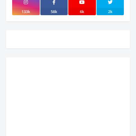
133k
58k
6k
2k