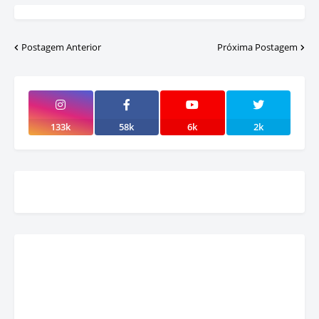
Postagem Anterior
Próxima Postagem
133k
58k
6k
2k