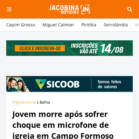
Capim Grosso
Miguel Calmon
Piritiba
Serrolândia
M
Página inicial
Bahia
Jovem morre após sofrer
choque em microfone de
igreja em Campo Formoso