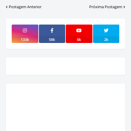
Postagem Anterior
Próxima Postagem
133k
58k
6k
2k