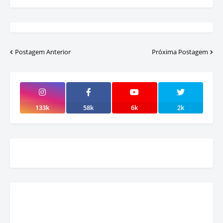
Postagem Anterior
Próxima Postagem
133k
58k
6k
2k