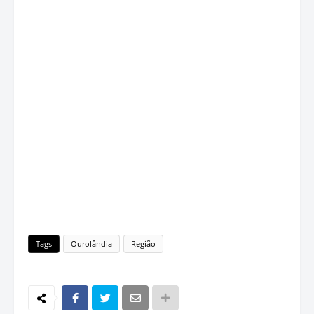
Tags
Ourolândia
Região