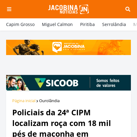
Capim Grosso
Miguel Calmon
Piritiba
Serrolândia
M
Página inicial
Ourolândia
Policiais da 24ª CIPM
localizam roça com 18 mil
pés de maconha em