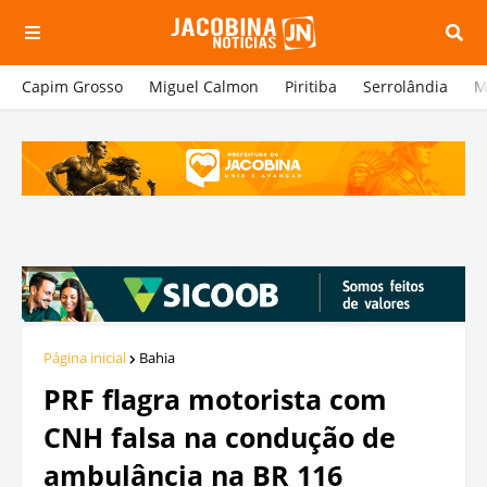
Capim Grosso
Miguel Calmon
Piritiba
Serrolândia
M
Página inicial
Bahia
PRF flagra motorista com
CNH falsa na condução de
ambulância na BR 116