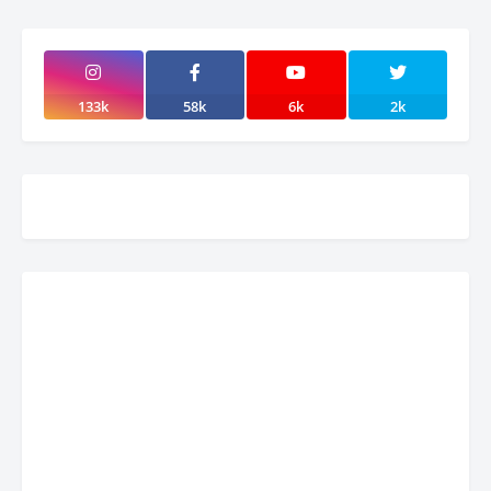
133k
58k
6k
2k