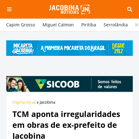
Capim Grosso
Miguel Calmon
Piritiba
Serrolândia
M
Página inicial
Jacobina
TCM aponta irregularidades
em obras de ex-prefeito de
Jacobina