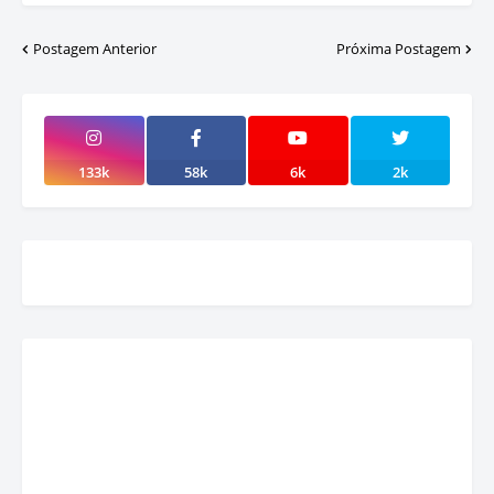
Postagem Anterior
Próxima Postagem
133k
58k
6k
2k