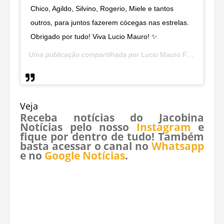
Chico, Agildo, Silvino, Rogerio, Miele e tantos
outros, para juntos fazerem cócegas nas estrelas.
Obrigado por tudo! Viva Lucio Mauro! ✨
Uma publicação compartilhada por
Lucio Mauro Filho
(@lucio
Veja
Receba notícias do Jacobina
Notícias pelo nosso
Instagram
e
fique por dentro de tudo! Também
basta acessar o canal no
Whatsapp
e no
Google Notícias
.