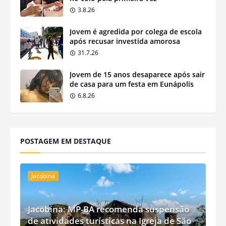
3.8.26
Jovem é agredida por colega de escola
após recusar investida amorosa
31.7.26
Jovem de 15 anos desaparece após sair
de casa para um festa em Eunápolis
6.8.26
POSTAGEM EM DESTAQUE
Jacobina
Jacobina: MP-BA recomenda suspensão
de atividades turísticas na Igreja de São