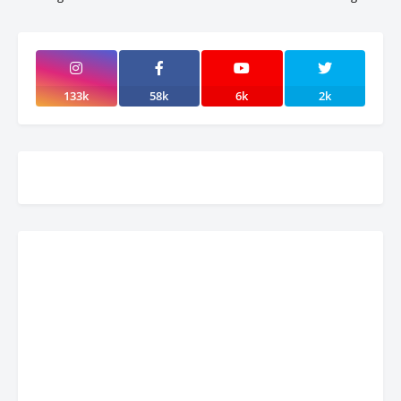
133k
58k
6k
2k