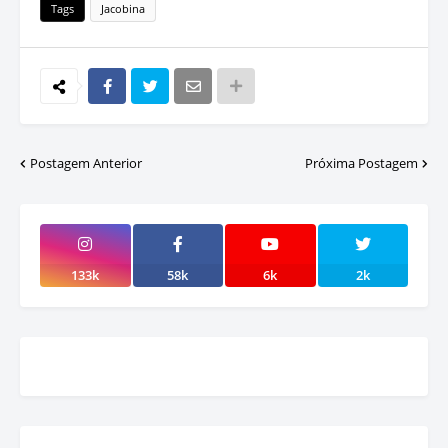
Tags
Jacobina
Postagem Anterior
Próxima Postagem
133k
58k
6k
2k