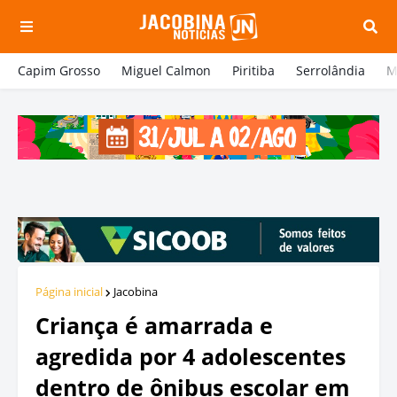
Capim Grosso
Miguel Calmon
Piritiba
Serrolândia
M
Página inicial
Jacobina
Criança é amarrada e
agredida por 4 adolescentes
dentro de ônibus escolar em