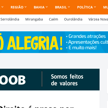
A
REGIÃO
BAHIA
BRASIL
POLÍTICA
M
Serrolândia
Mirangaba
Caém
Ourolândia
Várzea Nov