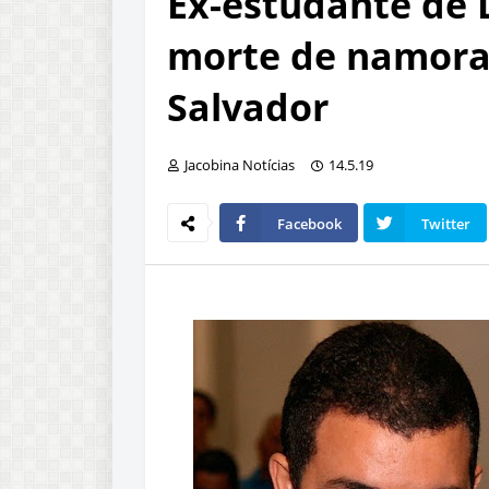
Ex-estudante de D
morte de namora
Salvador
Jacobina Notícias
14.5.19
Facebook
Twitter