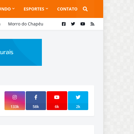
UNDO
ESPORTES
CONTATO
a
Morro do Chapéu
133k
58k
6k
2k