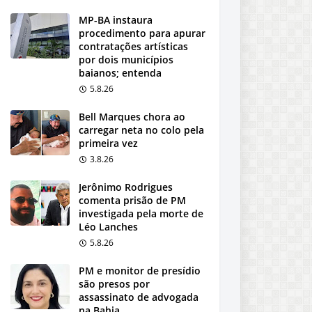
MP-BA instaura
procedimento para apurar
contratações artísticas
por dois municípios
baianos; entenda
5.8.26
Bell Marques chora ao
carregar neta no colo pela
primeira vez
3.8.26
Jerônimo Rodrigues
comenta prisão de PM
investigada pela morte de
Léo Lanches
5.8.26
PM e monitor de presídio
são presos por
assassinato de advogada
na Bahia