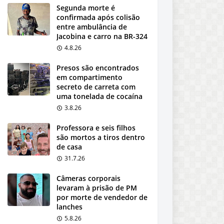
Segunda morte é
confirmada após colisão
entre ambulância de
Jacobina e carro na BR-324
4.8.26
Presos são encontrados
em compartimento
secreto de carreta com
uma tonelada de cocaína
3.8.26
Professora e seis filhos
são mortos a tiros dentro
de casa
31.7.26
Câmeras corporais
levaram à prisão de PM
por morte de vendedor de
lanches
5.8.26