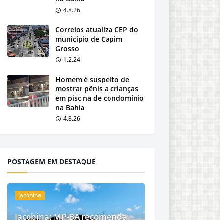
4.8.26
Correios atualiza CEP do
município de Capim
Grosso
1.2.24
Homem é suspeito de
mostrar pênis a crianças
em piscina de condomínio
na Bahia
4.8.26
POSTAGEM EM DESTAQUE
Jacobina
Jacobina: MP-BA recomenda