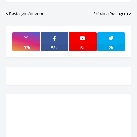
Postagem Anterior
Próxima Postagem
133k
58k
6k
2k