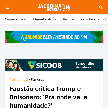
Capim Grosso
Miguel Calmon
Piritiba
Serrolândia
M
Página inicial
Famosos
Faustão critica Trump e
Bolsonaro: 'Pra onde vai a
humanidade?'