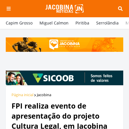
Capim Grosso
Miguel Calmon
Piritiba
Serrolândia
M
Página inicial
Jacobina
FPI realiza evento de
apresentação do projeto
Cultura Legal, em Jacobina