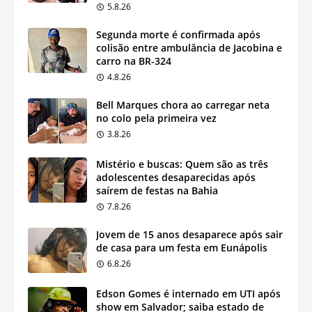
5.8.26
Segunda morte é confirmada após
colisão entre ambulância de Jacobina e
carro na BR-324
4.8.26
Bell Marques chora ao carregar neta
no colo pela primeira vez
3.8.26
Mistério e buscas: Quem são as três
adolescentes desaparecidas após
saírem de festas na Bahia
7.8.26
Jovem de 15 anos desaparece após sair
de casa para um festa em Eunápolis
6.8.26
Edson Gomes é internado em UTI após
show em Salvador; saiba estado de