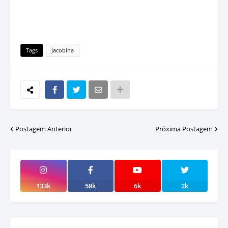
Tags
Jacobina
Postagem Anterior
Próxima Postagem
133k
58k
6k
2k