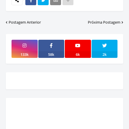
Postagem Anterior
Próxima Postagem
133k
58k
6k
2k