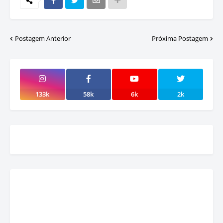
Postagem Anterior
Próxima Postagem
133k
58k
6k
2k