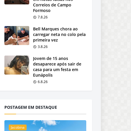
Correios de Campo
Formoso
7.8.26
Bell Marques chora ao
carregar neta no colo pela
primeira vez
3.8.26
Jovem de 15 anos
desaparece após sair de
casa para um festa em
Eunápolis
6.8.26
POSTAGEM EM DESTAQUE
Jacobina