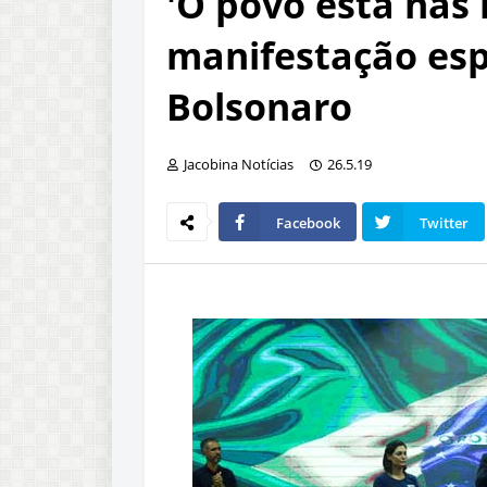
'O povo está nas
manifestação esp
Bolsonaro
Jacobina Notícias
26.5.19
Facebook
Twitter