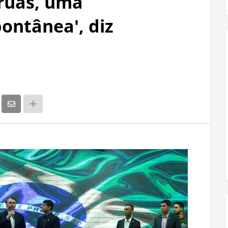
 ruas, uma
ontânea', diz