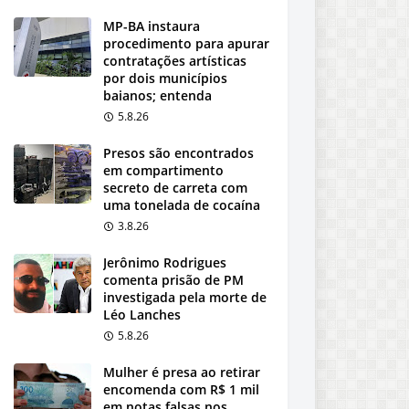
MP-BA instaura
procedimento para apurar
contratações artísticas
por dois municípios
baianos; entenda
5.8.26
Presos são encontrados
em compartimento
secreto de carreta com
uma tonelada de cocaína
3.8.26
Jerônimo Rodrigues
comenta prisão de PM
investigada pela morte de
Léo Lanches
5.8.26
Mulher é presa ao retirar
encomenda com R$ 1 mil
em notas falsas nos