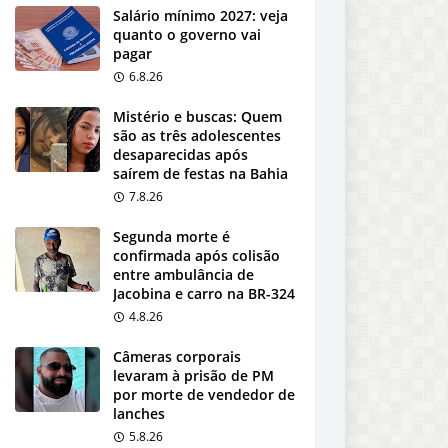
Salário mínimo 2027: veja
quanto o governo vai
pagar
6.8.26
Mistério e buscas: Quem
são as três adolescentes
desaparecidas após
saírem de festas na Bahia
7.8.26
Segunda morte é
confirmada após colisão
entre ambulância de
Jacobina e carro na BR-324
4.8.26
Câmeras corporais
levaram à prisão de PM
por morte de vendedor de
lanches
5.8.26