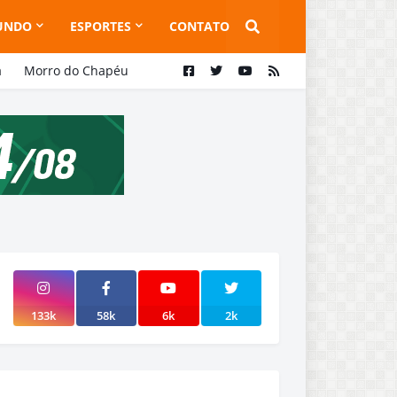
UNDO
ESPORTES
CONTATO
a
Morro do Chapéu
133k
58k
6k
2k