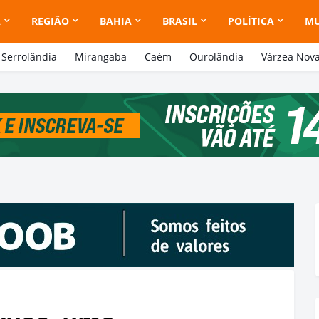
A
REGIÃO
BAHIA
BRASIL
POLÍTICA
M
Serrolândia
Mirangaba
Caém
Ourolândia
Várzea Nov