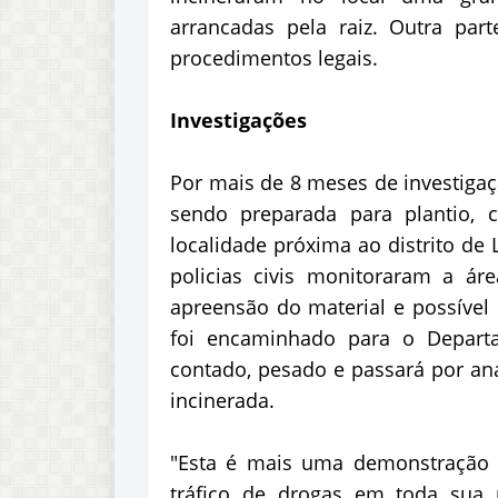
arrancadas pela raiz. Outra par
procedimentos legais.
Investigações
Por mais de 8 meses de investigação
sendo preparada para plantio, 
localidade próxima ao distrito de
policias civis monitoraram a á
apreensão do material e possível 
foi encaminhado para o Departa
contado, pesado e passará por aná
incinerada.
"Esta é mais uma demonstração 
tráfico de drogas em toda sua r