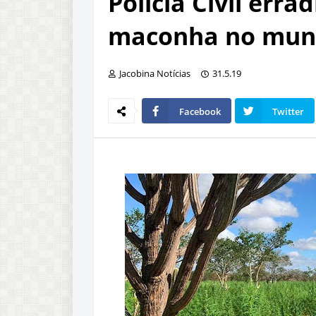
Polícia Civil erra
maconha no munic
Jacobina Notícias
31.5.19
Facebook
Twitter