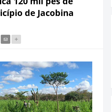
dica 120 mil pés de
ípio de Jacobina