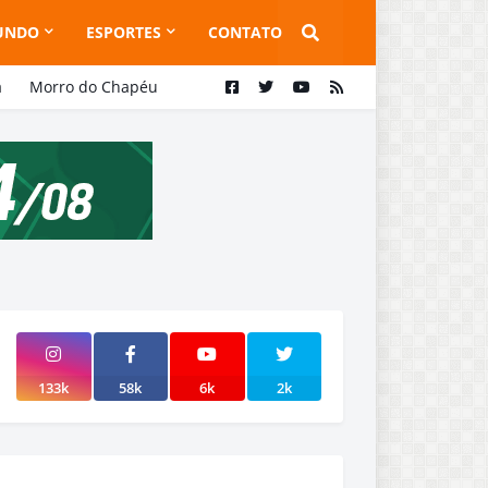
UNDO
ESPORTES
CONTATO
a
Morro do Chapéu
133k
58k
6k
2k