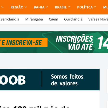
A
REGIÃO
BAHIA
BRASIL
POLÍTICA
M
Serrolândia
Mirangaba
Caém
Ourolândia
Várzea Nov