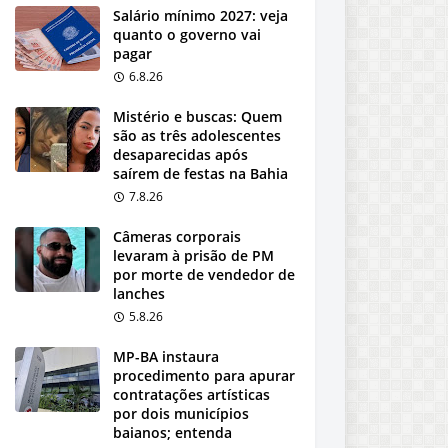
Salário mínimo 2027: veja
quanto o governo vai
pagar
6.8.26
Mistério e buscas: Quem
são as três adolescentes
desaparecidas após
saírem de festas na Bahia
7.8.26
Câmeras corporais
levaram à prisão de PM
por morte de vendedor de
lanches
5.8.26
MP-BA instaura
procedimento para apurar
contratações artísticas
por dois municípios
baianos; entenda