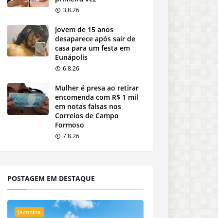
3.8.26
Jovem de 15 anos
desaparece após sair de
casa para um festa em
Eunápolis
6.8.26
Mulher é presa ao retirar
encomenda com R$ 1 mil
em notas falsas nos
Correios de Campo
Formoso
7.8.26
POSTAGEM EM DESTAQUE
Jacobina