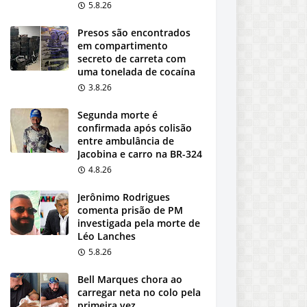
5.8.26
Presos são encontrados
em compartimento
secreto de carreta com
uma tonelada de cocaína
3.8.26
Segunda morte é
confirmada após colisão
entre ambulância de
Jacobina e carro na BR-324
4.8.26
Jerônimo Rodrigues
comenta prisão de PM
investigada pela morte de
Léo Lanches
5.8.26
Bell Marques chora ao
carregar neta no colo pela
primeira vez