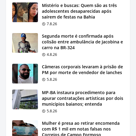
Mistério e buscas: Quem são as três
adolescentes desaparecidas após
saírem de festas na Bahia
7.8.26
Segunda morte é confirmada após
colisão entre ambulância de Jacobina e
carro na BR-324
4.8.26
Câmeras corporais levaram à prisão de
PM por morte de vendedor de lanches
5.8.26
MP-BA instaura procedimento para
apurar contratações artísticas por dois
municípios baianos; entenda
5.8.26
Mulher é presa ao retirar encomenda
com R$ 1 mil em notas falsas nos
Correios de Campo Formoso