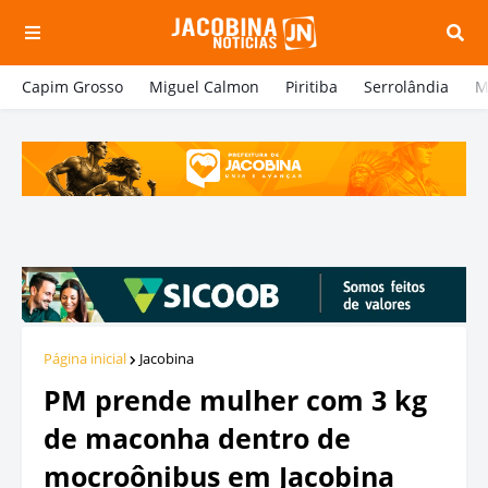
Capim Grosso
Miguel Calmon
Piritiba
Serrolândia
M
Página inicial
Jacobina
PM prende mulher com 3 kg
de maconha dentro de
mocroônibus em Jacobina