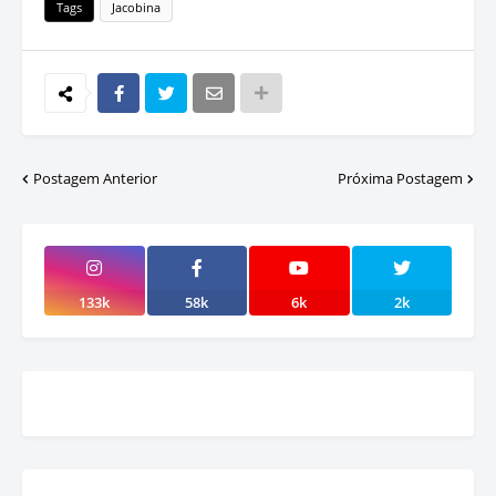
Tags
Jacobina
Postagem Anterior
Próxima Postagem
133k
58k
6k
2k