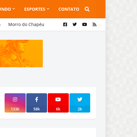
UNDO
ESPORTES
CONTATO
a
Morro do Chapéu
133k
58k
6k
2k