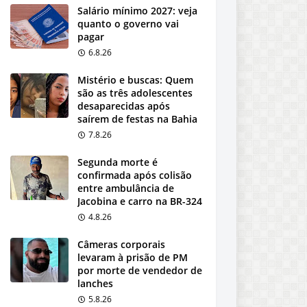
Salário mínimo 2027: veja
quanto o governo vai
pagar
6.8.26
Mistério e buscas: Quem
são as três adolescentes
desaparecidas após
saírem de festas na Bahia
7.8.26
Segunda morte é
confirmada após colisão
entre ambulância de
Jacobina e carro na BR-324
4.8.26
Câmeras corporais
levaram à prisão de PM
por morte de vendedor de
lanches
5.8.26