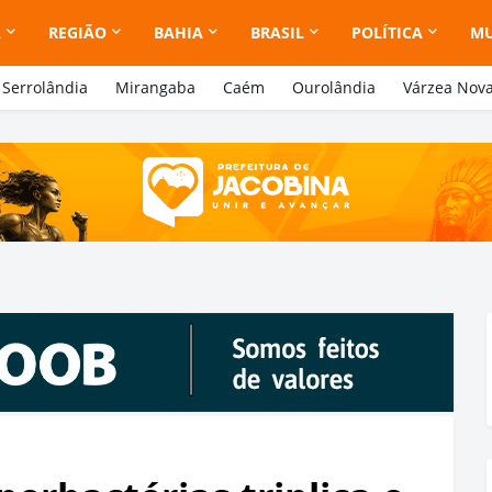
A
REGIÃO
BAHIA
BRASIL
POLÍTICA
M
Serrolândia
Mirangaba
Caém
Ourolândia
Várzea Nov