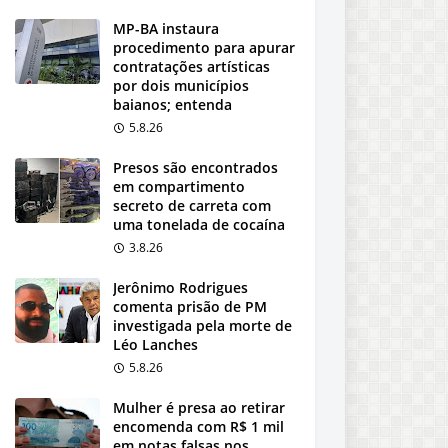
MP-BA instaura
procedimento para apurar
contratações artísticas
por dois municípios
baianos; entenda
5.8.26
Presos são encontrados
em compartimento
secreto de carreta com
uma tonelada de cocaína
3.8.26
Jerônimo Rodrigues
comenta prisão de PM
investigada pela morte de
Léo Lanches
5.8.26
Mulher é presa ao retirar
encomenda com R$ 1 mil
em notas falsas nos