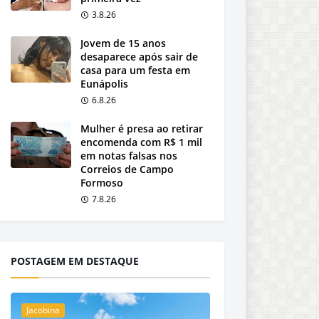
3.8.26
Jovem de 15 anos
desaparece após sair de
casa para um festa em
Eunápolis
6.8.26
Mulher é presa ao retirar
encomenda com R$ 1 mil
em notas falsas nos
Correios de Campo
Formoso
7.8.26
POSTAGEM EM DESTAQUE
Jacobina