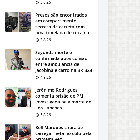
5.8.26
Presos são encontrados
em compartimento
secreto de carreta com
uma tonelada de cocaína
3.8.26
Segunda morte é
confirmada após colisão
entre ambulância de
Jacobina e carro na BR-324
4.8.26
Jerônimo Rodrigues
comenta prisão de PM
investigada pela morte de
Léo Lanches
5.8.26
Bell Marques chora ao
carregar neta no colo pela
primeira vez