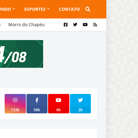
UNDO
ESPORTES
CONTATO
a
Morro do Chapéu
133k
58k
6k
2k