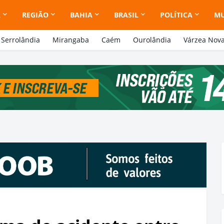
A
REGIÃO
BAHIA
BRASIL
POLÍTICA
M
Serrolândia
Mirangaba
Caém
Ourolândia
Várzea Nov