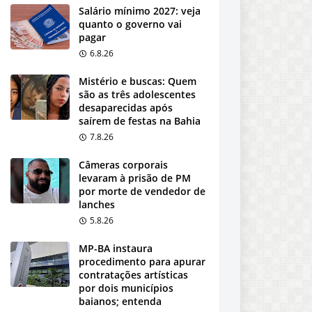
Salário mínimo 2027: veja
quanto o governo vai
pagar
6.8.26
Mistério e buscas: Quem
são as três adolescentes
desaparecidas após
saírem de festas na Bahia
7.8.26
Câmeras corporais
levaram à prisão de PM
por morte de vendedor de
lanches
5.8.26
MP-BA instaura
procedimento para apurar
contratações artísticas
por dois municípios
baianos; entenda