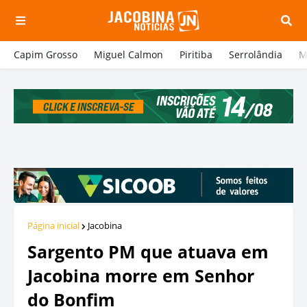
Capim Grosso
Miguel Calmon
Piritiba
Serrolândia
M
Página inicial
Jacobina
Sargento PM que atuava em
Jacobina morre em Senhor
do Bonfim