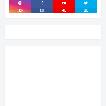
133k
58k
6k
2k