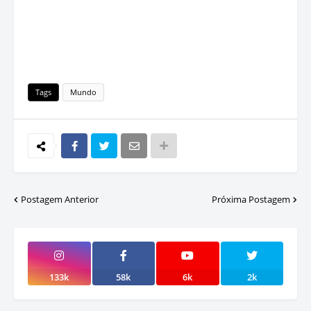
Tags
Mundo
Postagem Anterior
Próxima Postagem
133k
58k
6k
2k