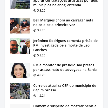
apurar contratações artísticas por dois
municípios baianos; entenda
5.8.26
Bell Marques chora ao carregar neta
no colo pela primeira vez
3.8.26
Jerônimo Rodrigues comenta prisão de
PM investigada pela morte de Léo
Lanches
5.8.26
PM e monitor de presídio são presos
por assassinato de advogada na Bahia
4.8.26
Correios atualiza CEP do município de
Capim Grosso
1.2.24
Homem é suspeito de mostrar pênis a