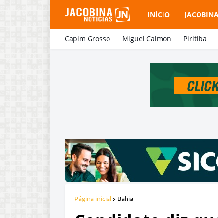
INÍCIO
JACOBIN
Capim Grosso
Miguel Calmon
Piritiba
Página inicial
Bahia