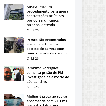
MP-BA instaura
procedimento para apurar
contratações artísticas
por dois municípios
baianos; entenda
5.8.26
Presos são encontrados
em compartimento
secreto de carreta com
uma tonelada de cocaína
3.8.26
Jerônimo Rodrigues
comenta prisão de PM
investigada pela morte de
Léo Lanches
5.8.26
Mulher é presa ao retirar
encomenda com R$ 1 mil
em notas falsas nos