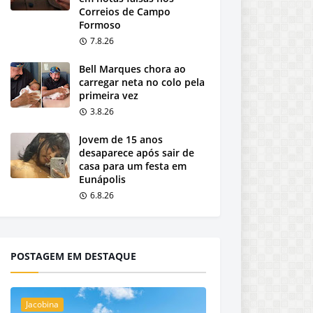
Correios de Campo
Formoso
7.8.26
Bell Marques chora ao
carregar neta no colo pela
primeira vez
3.8.26
Jovem de 15 anos
desaparece após sair de
casa para um festa em
Eunápolis
6.8.26
POSTAGEM EM DESTAQUE
Jacobina