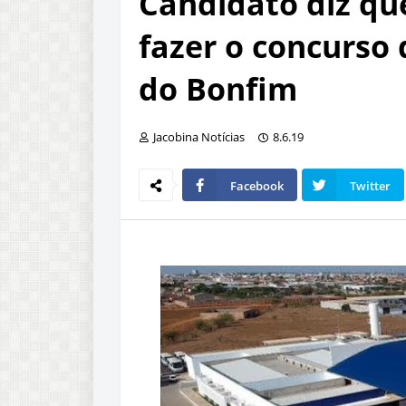
Candidato diz q
fazer o concurso 
do Bonfim
Jacobina Notícias
8.6.19
Facebook
Twitter