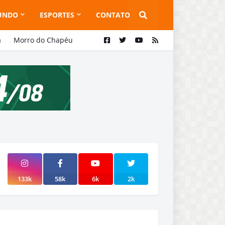
UNDO
ESPORTES
CONTATO
a
Morro do Chapéu
133k
58k
6k
2k