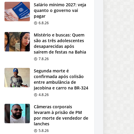
Salário mínimo 2027: veja
quanto o governo vai
pagar
6.8.26
Mistério e buscas: Quem
são as três adolescentes
desaparecidas após
saírem de festas na Bahia
7.8.26
Segunda morte é
confirmada após colisão
entre ambulância de
Jacobina e carro na BR-324
4.8.26
Câmeras corporais
levaram à prisão de PM
por morte de vendedor de
lanches
5.8.26