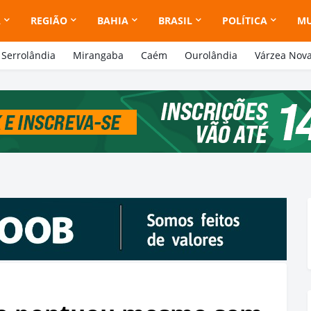
A
REGIÃO
BAHIA
BRASIL
POLÍTICA
M
Serrolândia
Mirangaba
Caém
Ourolândia
Várzea Nov