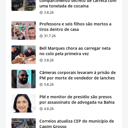
compartimento secreto de carreta com
uma tonelada de cocaína
3.8.26
Professora e seis filhos são mortos a
tiros dentro de casa
31.7.26
Bell Marques chora ao carregar neta
no colo pela primeira vez
3.8.26
Câmeras corporais levaram à prisão de
PM por morte de vendedor de lanches
5.8.26
PM e monitor de presídio são presos
por assassinato de advogada na Bahia
4.8.26
Correios atualiza CEP do município de
Capim Grosso