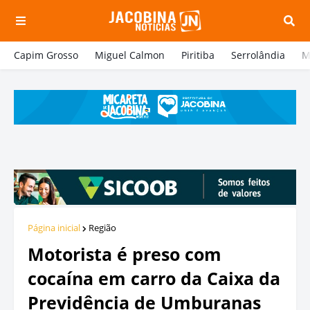
Capim Grosso
Miguel Calmon
Piritiba
Serrolândia
M
Página inicial
Região
Motorista é preso com
cocaína em carro da Caixa da
Previdência de Umburanas