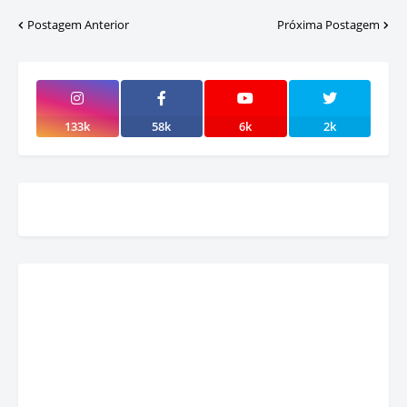
Postagem Anterior
Próxima Postagem
133k
58k
6k
2k