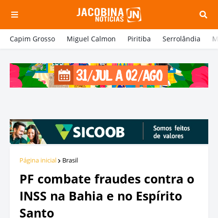
Capim Grosso
Miguel Calmon
Piritiba
Serrolândia
M
Página inicial
Brasil
PF combate fraudes contra o
INSS na Bahia e no Espírito
Santo