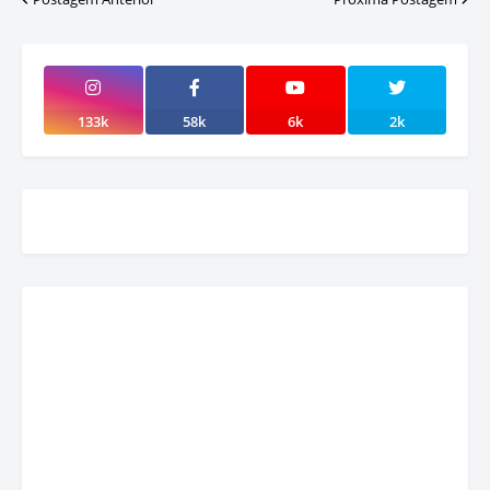
133k
58k
6k
2k