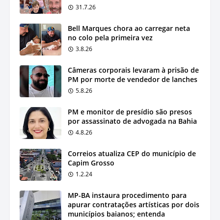
31.7.26
Bell Marques chora ao carregar neta
no colo pela primeira vez
3.8.26
Câmeras corporais levaram à prisão de
PM por morte de vendedor de lanches
5.8.26
PM e monitor de presídio são presos
por assassinato de advogada na Bahia
4.8.26
Correios atualiza CEP do município de
Capim Grosso
1.2.24
MP-BA instaura procedimento para
apurar contratações artísticas por dois
municípios baianos; entenda