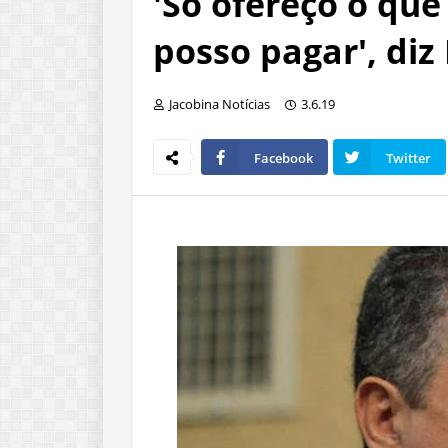
'Só ofereço o qu
posso pagar', diz
Jacobina Notícias
3.6.19
Facebook
Twitter