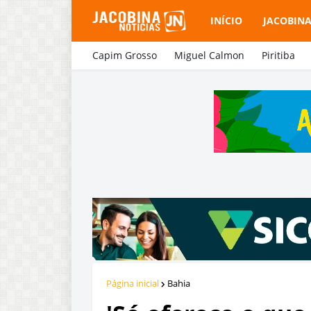
INÍCIO
JACOBIN
Capim Grosso
Miguel Calmon
Piritiba
Página inicial
Bahia