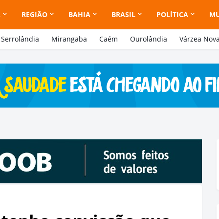
A
REGIÃO
BAHIA
BRASIL
POLÍTICA
M
Serrolândia
Mirangaba
Caém
Ourolândia
Várzea Nov