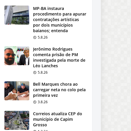
MP-BA instaura
procedimento para apurar
contratações artísticas
por dois municípios
baianos; entenda
5.8.26
Jerônimo Rodrigues
comenta prisão de PM
investigada pela morte de
Léo Lanches
5.8.26
Bell Marques chora ao
carregar neta no colo pela
primeira vez
3.8.26
Correios atualiza CEP do
município de Capim
Grosso