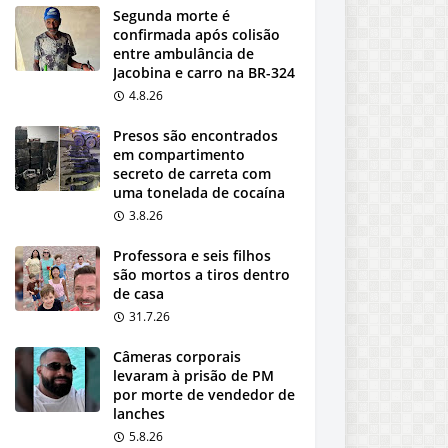
Segunda morte é
confirmada após colisão
entre ambulância de
Jacobina e carro na BR-324
4.8.26
Presos são encontrados
em compartimento
secreto de carreta com
uma tonelada de cocaína
3.8.26
Professora e seis filhos
são mortos a tiros dentro
de casa
31.7.26
Câmeras corporais
levaram à prisão de PM
por morte de vendedor de
lanches
5.8.26