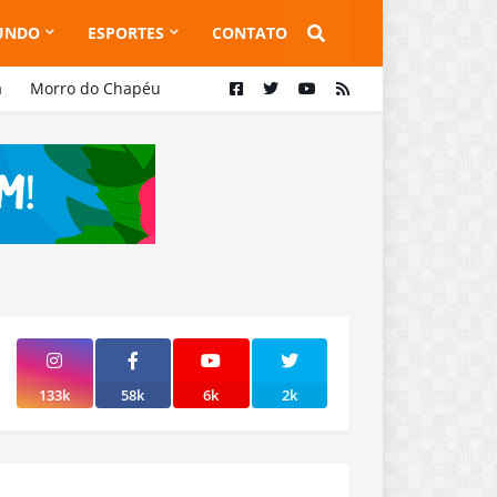
UNDO
ESPORTES
CONTATO
a
Morro do Chapéu
133k
58k
6k
2k