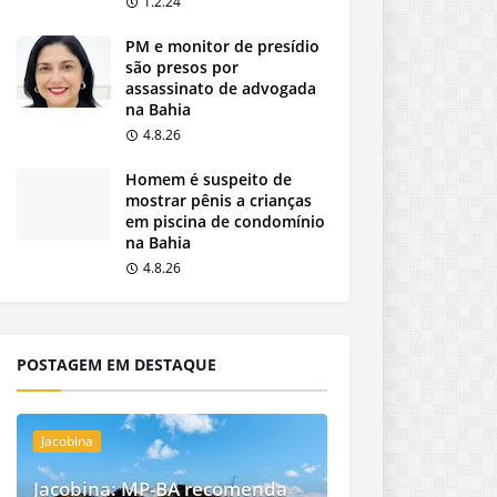
1.2.24
PM e monitor de presídio
são presos por
assassinato de advogada
na Bahia
4.8.26
Homem é suspeito de
mostrar pênis a crianças
em piscina de condomínio
na Bahia
4.8.26
POSTAGEM EM DESTAQUE
Jacobina
Jacobina: MP-BA recomenda