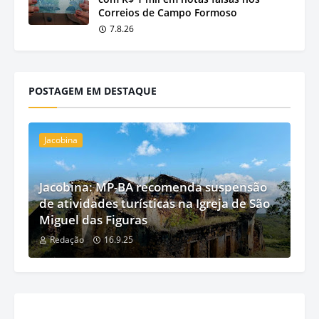
Correios de Campo Formoso
7.8.26
POSTAGEM EM DESTAQUE
Jacobina
Jacobina: MP-BA recomenda suspensão
de atividades turísticas na Igreja de São
Miguel das Figuras
Redação
16.9.25