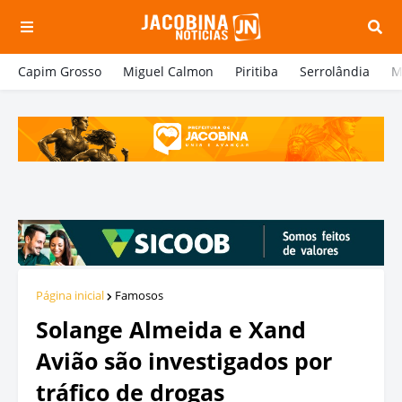
Capim Grosso
Miguel Calmon
Piritiba
Serrolândia
M
Página inicial
Famosos
Solange Almeida e Xand
Avião são investigados por
tráfico de drogas